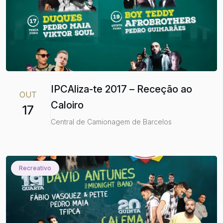
IPCAliza-te 2017 – Receção ao
OUT
Caloiro
17
Central de Camionagem de Barcelos
Recreativo