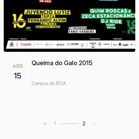
Queima do Galo 2015
ABR
15
Campus do IPCA
«
1
2
»