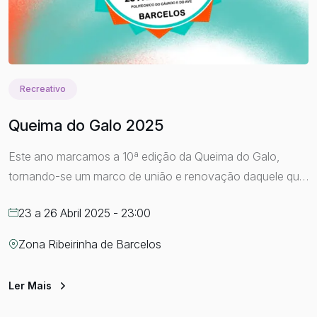
Recreativo
Queima do Galo 2025
Este ano marcamos a 10ª edição da Queima do Galo,
tornando-se um marco de união e renovação daquele que
é um evento já consolidado a nível nacional e
23 a 26 Abril 2025 - 23:00
internacional. A Queima do Galo é uma festa que pulsa
cultura e emoção, transformando a noite num espetáculo
Zona Ribeirinha de Barcelos
de música, cor e tradição académica. Este ano contamos
[…]
Ler Mais