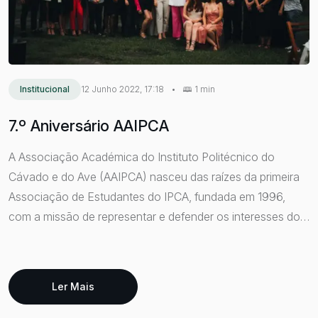
Institucional
12 Junho 2022, 17:18
•
1 min
7.º Aniversário AAIPCA
A Associação Académica do Instituto Politécnico do
Cávado e do Ave (AAIPCA) nasceu das raízes da primeira
Associação de Estudantes do IPCA, fundada em 1996,
com a missão de representar e defender os interesses dos
estudantes. Em 2015, a AEIPCA transformou-se em
AAIPCA, assumindo uma nova identidade, mas
preservando os mesmos objetivos e valores. Sete anos
Ler Mais
depois, a instituição celebrou o seu aniversário com uma
Gala que reuniu dirigentes do IPCA, representantes do