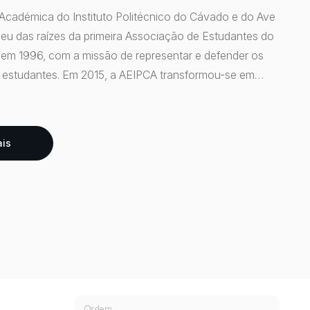
Académica do Instituto Politécnico do Cávado e do Ave
eu das raízes da primeira Associação de Estudantes do
 em 1996, com a missão de representar e defender os
s estudantes. Em 2015, a AEIPCA transformou-se em
indo uma nova identidade, mas preservando os
os e valores. Sete anos depois, a instituição celebrou
rio com uma Gala que reuniu dirigentes do IPCA,
ais
 do Município de Barcelos e diversos parceiros,
 percurso de dedicação, crescimento e forte espírito
Ordem