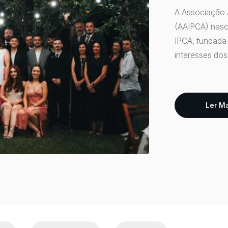
A Associação 
(AAIPCA) nasc
IPCA, fundada
interesses do
AAIPCA, assum
mesmos objetiv
o seu aniversá
Ler M
representantes
assinalando um
académico.