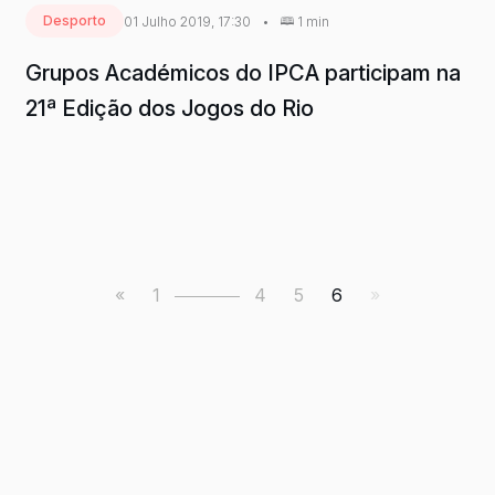
Desporto
01 Julho 2019, 17:30
•
1 min
Grupos Académicos do IPCA participam na
21ª Edição dos Jogos do Rio
«
1
4
5
6
»