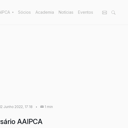
AIPCA
Sócios
Academia
Notícias
Eventos
12 Junho 2022, 17:18
•
1 min
rsário AAIPCA