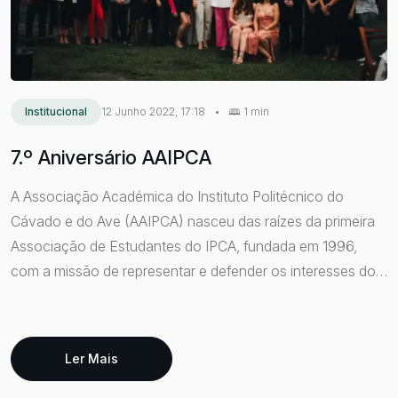
Institucional
12 Junho 2022, 17:18
•
1 min
7.º Aniversário AAIPCA
A Associação Académica do Instituto Politécnico do
Cávado e do Ave (AAIPCA) nasceu das raízes da primeira
Associação de Estudantes do IPCA, fundada em 1996,
com a missão de representar e defender os interesses dos
estudantes. Em 2015, a AEIPCA transformou-se em
AAIPCA, assumindo uma nova identidade, mas
preservando os mesmos objetivos e valores. Sete anos
Ler Mais
depois, a instituição celebrou o seu aniversário com uma
Gala que reuniu dirigentes do IPCA, representantes do