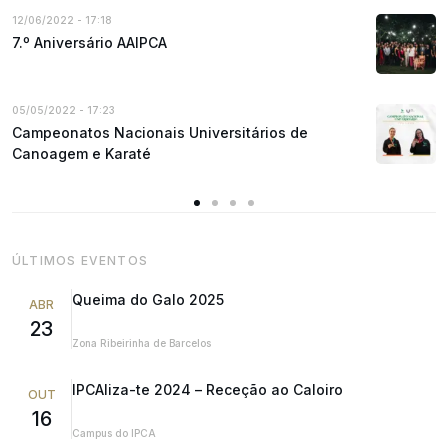
12/06/2022 - 17:18
7.º Aniversário AAIPCA
05/05/2022 - 17:23
Campeonatos Nacionais Universitários de
Canoagem e Karaté
ÚLTIMOS EVENTOS
Queima do Galo 2025
ABR
23
Zona Ribeirinha de Barcelos
IPCAliza-te 2024 – Receção ao Caloiro
OUT
16
Campus do IPCA