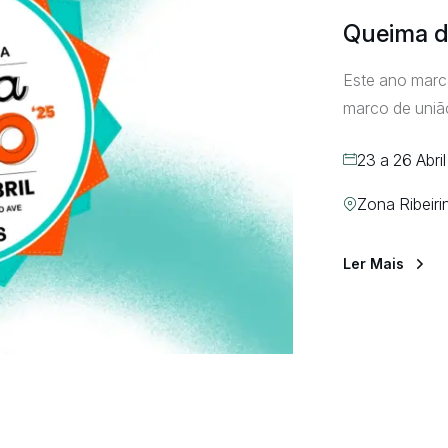
Queima d
Este ano marc
marco de uniã
a nível nacion
23 a 26 Abri
pulsa cultura
música, cor e
Zona Ribeiri
Ler Mais