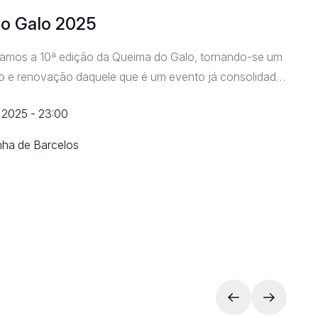
o Galo 2025
amos a 10ª edição da Queima do Galo, tornando-se um
o e renovação daquele que é um evento já consolidado
al e internacional. A Queima do Galo é uma festa que
l 2025 - 23:00
 e emoção, transformando a noite num espetáculo de
 tradição académica. Este ano contamos […]
nha de Barcelos