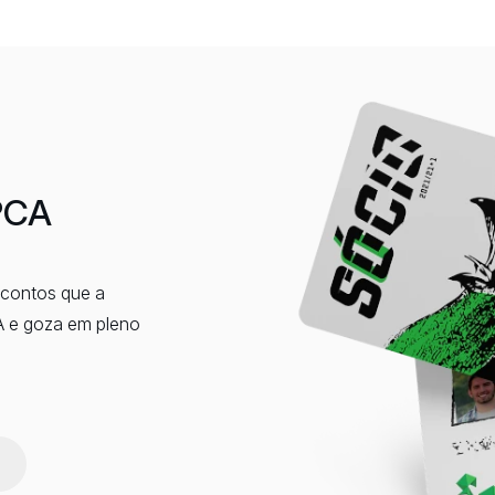
IPCA
scontos que a
A e goza em pleno